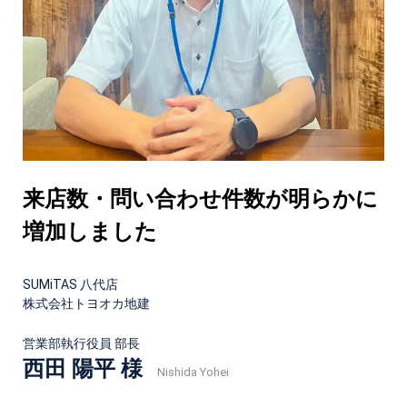
来店数・問い合わせ件数が明らかに
増加しました
SUMiTAS 八代店
株式会社トヨオカ地建
営業部執行役員 部長
西田 陽平 様
Nishida Yohei