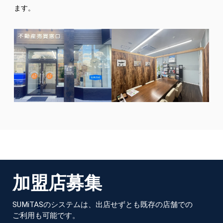
ます。
加
盟
店
募
集
SUMiTASのシステムは、出店せずとも既存の店舗での
ご利用も可能です。