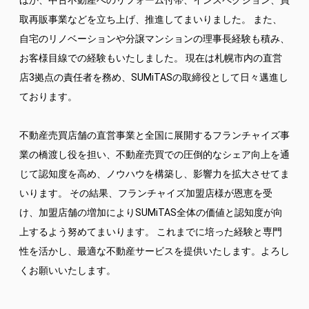
ほか、中古不動産へのリフォーム付帯、インスペクション、買
取再販事業などを立ち上げ、推進してまいりました。 また、
自宅のリノベーションや分譲マンションの理事長経験も積み、
お客様目線での経験もいたしました。 現在は札幌市内の直営
店3拠点の責任者を務め、SUMiTASの取締役として日々邁進し
ております。
不動産売買店舗の直営事業と全国に展開するフランチャイズ事
業の橋渡し役を担い、不動産売買での圧倒的なシェア向上を通
じて認知度を高め、ノウハウを構築し、影響力を拡大させてま
いります。 その結果、フランチャイズ加盟店様が恩恵を受
け、加盟店舗の増加によりSUMiTAS全体の価値と認知度が向
上するよう努めてまいります。 これまでに培った経験と専門
性を活かし、最適な不動産サービスを提供いたします。よろし
くお願いいたします。