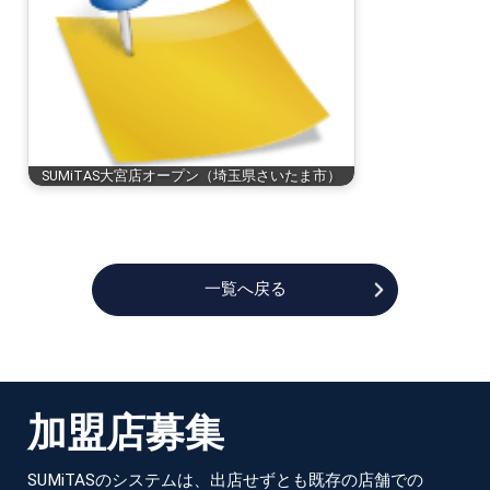
SUMiTAS大宮店オープン（埼玉県さいたま市）
一覧へ戻る
加
盟
店
募
集
SUMiTASのシステムは、出店せずとも既存の店舗での