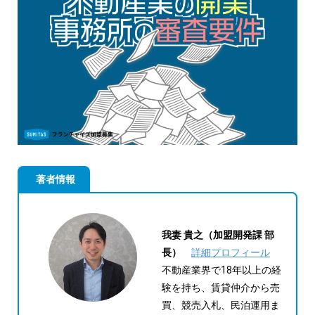
著者情報
我妻 貴之（加盟開発課 部
長）
詳細プロフィール
不動産業界で18年以上の経
験を持ち、賃貸仲介から売
買、競売入札、民泊運用ま